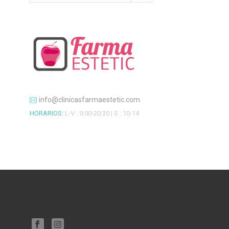
info@clinicasfarmaestetic.com
HORARIOS:
L-V : 9:00-20:30 | S : 10-14