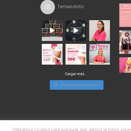
farmaestetic
Cargar más…
Síguenos en Instagram
© 2018
Aviso Legal. Protección de Datos
I
Cookies
Utilizamos cookies para asegurar que damos la mejor experi