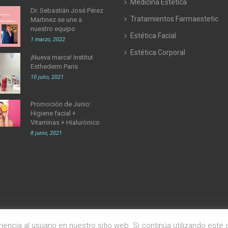
Medicina Estética
Dr. Sebastián José Pérez
Tratamientos Farmaestetic
Martinez se une a
nuestro equipo
Estética Facial
1 marzo, 2022
Estética Corporal
¡Nueva marca! Institut
Esthederm Paris
10 julio, 2021
Promoción de Junio:
Higiene facial +
Vitaminas + Hialurónico
8 junio, 2021
encia al usuario en nuestro sitio web. Si continúa utilizando est