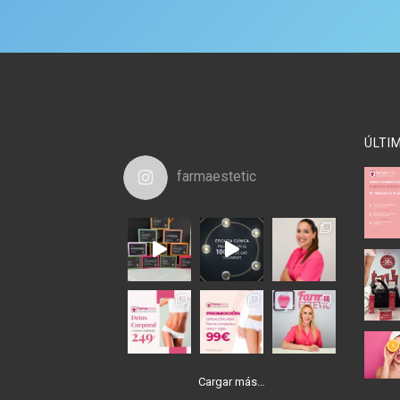
ÚLTI
farmaestetic
Cargar más…