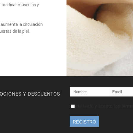
o, tonificar músculos y
 aumenta la circulación
ertas de la piel.
MOCIONES Y DESCUENTOS
He leído y acepto los térm