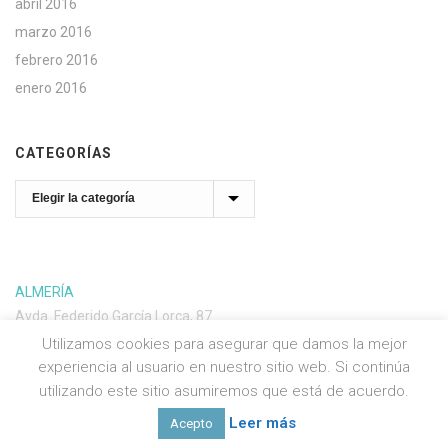
abril 2016
marzo 2016
febrero 2016
enero 2016
CATEGORÍAS
Categorías
ALMERÍA
Avda. Federido García Lorca, 87
04004 Almería
Utilizamos cookies para asegurar que damos la mejor
Almería: 950 256 899
experiencia al usuario en nuestro sitio web. Si continúa
utilizando este sitio asumiremos que está de acuerdo.
Leer más
Acepto
Social media & sharing icons powered by
UltimatelySocial