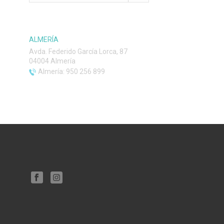
ALMERÍA
Avda. Federido García Lorca, 87
04004 Almería
Almería: 950 256 899