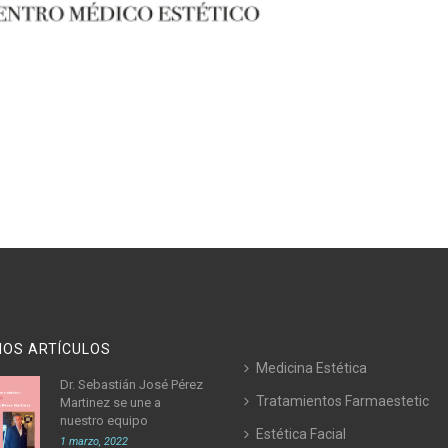
MOS ARTÍCULOS
Medicina Estética
Dr. Sebastián José Pérez
Tratamientos Farmaestetic
Martinez se une a
nuestro equipo
Estética Facial
1 marzo, 2022