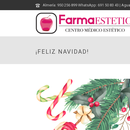
Almería: 950 256 899 WhatsApp: 691 50 83 43 | Agu
¡FELIZ NAVIDAD!