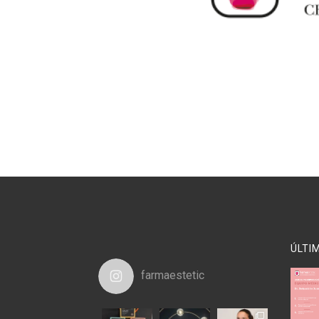
ÚLTI
farmaestetic