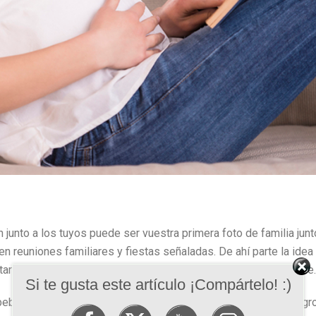
 junto a los tuyos puede ser vuestra primera foto de familia junt
 en reuniones familiares y fiestas señaladas. De ahí parte la idea
arte junto a la primera imagen de tu bebé en un simpático selfie.
Si te gusta este artículo ¡Compártelo! :)
bebé por primera vez, os daremos un palo selfie y un panel negr