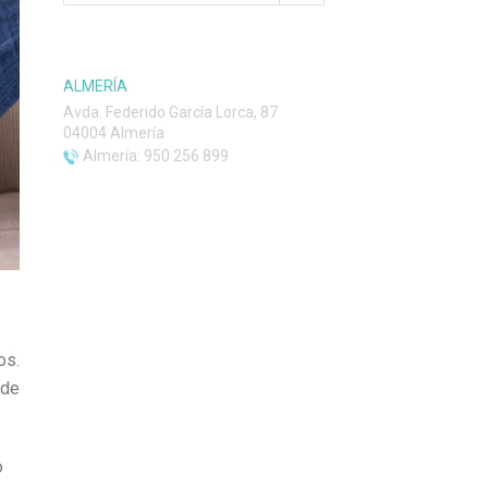
ALMERÍA
Avda. Federido García Lorca, 87
04004 Almería
Almería: 950 256 899
os.
 de
o