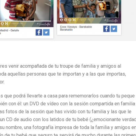
eres venir acompañada de tu troupe de familia y amigos al
oda aquellas personas que te importan y a las que importas,
or.
s que podrá llevarte a casa para rememorarlos cuando tu peque
én con él: un DVD de vídeo con la sesión compartida en familia
s fotos de la sesión que has vivido con tu familia y las que le
 un CD de audio con los latidos de tu bebé (¿emocionante verdad
u nombre, una fotografía impresa de toda la familia y amigos en
ado de tu bebé que seguro te servirá de mucho durante las primer