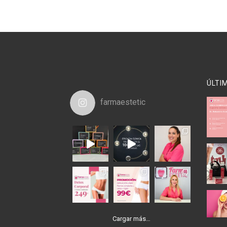
ÚLTI
farmaestetic
Cargar más…