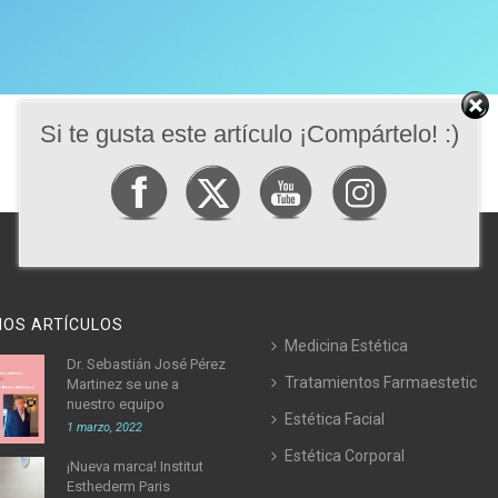
Si te gusta este artículo ¡Compártelo! :)
MOS ARTÍCULOS
Medicina Estética
Dr. Sebastián José Pérez
Tratamientos Farmaestetic
Martinez se une a
nuestro equipo
Estética Facial
1 marzo, 2022
Estética Corporal
¡Nueva marca! Institut
Esthederm Paris