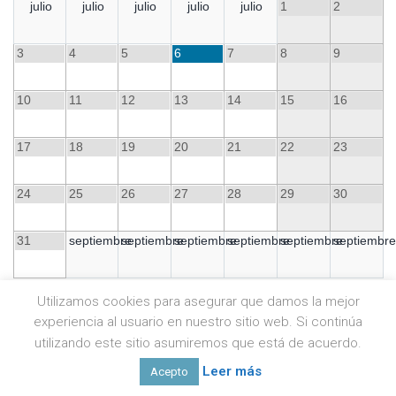
julio
julio
julio
julio
julio
1
2
3
4
5
6
7
8
9
10
11
12
13
14
15
16
17
18
19
20
21
22
23
24
25
26
27
28
29
30
31
septiembre
septiembre
septiembre
septiembre
septiembre
septiembre
Utilizamos cookies para asegurar que damos la mejor
experiencia al usuario en nuestro sitio web. Si continúa
utilizando este sitio asumiremos que está de acuerdo.
Leer más
Acepto
Social media & sharing icons powered by
UltimatelySocial