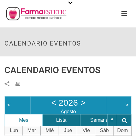
CALENDARIO EVENTOS
CALENDARIO EVENTOS
<
2026
>
<
>
Agosto
»
Mes
Lista
Semana
D
Lun
Mar
Mié
Jue
Vie
Sáb
Dom