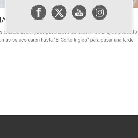
NA TARDE ENTRE AMIGAS
 charlas Ecox “¿Qué pasa antes de nacer?” en El Ejido y resultó
amás se acercaron hasta “El Corte Inglés” para pasar una tarde